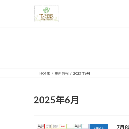
コ
ナ
ン
ビ
テ
ゲ
ン
ー
ツ
シ
へ
ョ
ス
ン
キ
に
ッ
移
プ
動
HOME
更新情報
2025年6月
2025年6月
7月
お知らせ