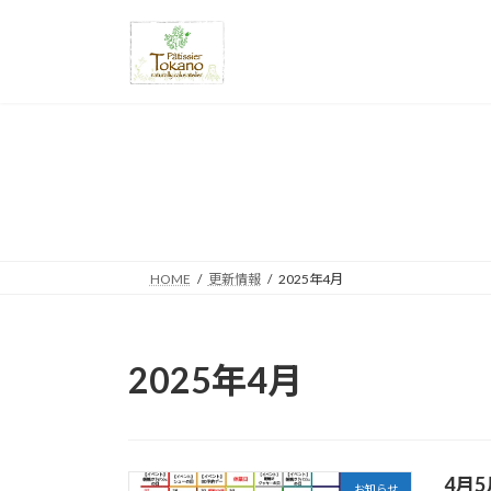
コ
ナ
ン
ビ
テ
ゲ
ン
ー
ツ
シ
へ
ョ
ス
ン
キ
に
ッ
移
プ
動
HOME
更新情報
2025年4月
2025年4月
4月
お知らせ