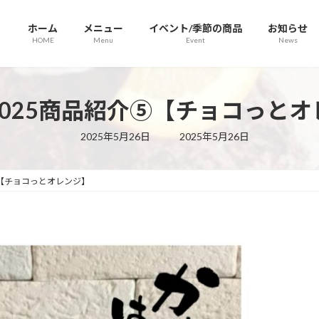
ホーム
メニュー
イベント/季節の商品
お知らせ
HOME
Menu
Event
News
2025商品紹介⑤【チョコっとオ
最
2025年5月26日
2025年5月26日
終
更
新
日
⑤【チョコっとオレンジ】
時
: