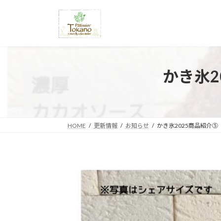
コ
ナ
ン
ビ
テ
ゲ
ン
ー
ツ
シ
へ
ョ
かき氷
ス
ン
キ
に
ッ
移
プ
動
HOME
更新情報
お知らせ
かき氷2025商品紹介